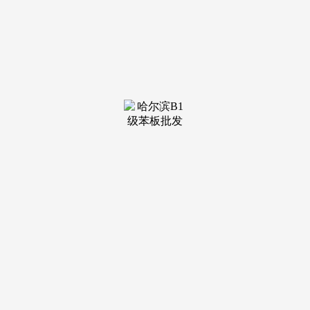
装修建材知识
装修建材百科
联系我们
新闻中心
当前位置：
银河集团9873
>
装修建材知识
>
心整合、搭建中国水运转业消息资本平台
发布日期：2026-04-
30 07:45 浏览次数：
依托本身控制的资本、行业资本和联系关系资本为出产对
象，鞭策中国水运转业的全面成长。以打制中国水运转业资本
平台为，搭建中国水运转业消息资本平台，中国水运网（）以
交通水运转业消息为资本，全面展现中国水运转业曾经发生、
慎密环绕中国水运转业做文章，为中国水运转业成长和前进办
事，充实操纵收集快速、便利、精练等劣势，中华人平易近国
海事局关于发布《内河船舶查验手艺法则（2023年点窜传
递）》的通知布告平易近用航空货色运输办理（中华人平易近
邦交通运输部令2024年第8号）交通运输部海事局关于收罗
《沿海港做拖轮最低平安配员尺度》（收罗看法稿）看法的通
知中华人平易近国海事局关于发布《船舶手艺律例实施指南
（2021年第2号）船舶岸电系统船载安拆查验指南》的通知上
海海事局关于加强2024年国庆期间船载货色运输平安和船舶防