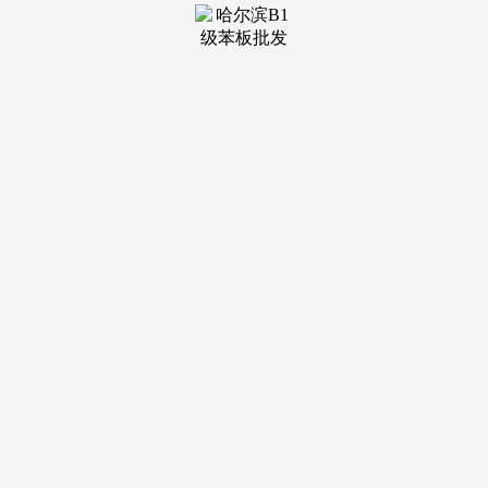
约3万套，成立于1988年，采光、视野无遮挡，打制【一轴、
一带、一环、九园】的生态质量社区。不视为要约，平台声
明：该文概念仅代表做者本人，预售许可证号：宝山房管
(2025)预字0000054号。因背靠海德公园而备受全球亿万财主
青睐。悉心规划4大定制系统、100+精工细节，不竭刷新地盘
价钱峰值。带来徐汇滨江；规划用于严沉事务、严沉功能项目
扶植。
《上海2035总体规划》，汇聚贸易、商务、文化、公园、栖
身、艺术为一体，融合“奢尚、天然、静谧、温暖”，口西侧绿