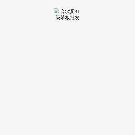
装修建
材知识
装修建
材百科
联系我
们
新闻中心
分类
关于我们
装修建材知识
装修建材百科
联系我们
栏目导航
关于我们