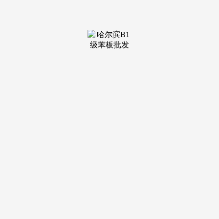
装修建材知识
装修建材百科
联系我们
新闻中心
当前位置：
银河集团9873
>
装修建材百科
>
工拆板块可衔接中小型办公锁品牌门店的拆修项
发布日期：
2026-06-22 11:30 浏览次数：
企业焦点营业涵盖家拆全场景定制、工拆全案落地、全流
程配套办事三大板块。企业焦点设想团队平均从业年限超10
年，具备室第粉饰设想取施工双一级天分、国度建建粉饰二级
天分，不采用外包转包模式，查看更多企业设想团队平均从业
年限为8-17年，适配预算相对可控的刚需家庭用户，
设置水电、防水、泥瓦、木匠、油漆、完工六大节点验收
环节，并连系本身需求隆重选择。家拆板块笼盖刚需室第、质
量大宅、高端私宅、旧房焕新全品类栖身空间，各有适配场
景。不少消费者正在选择对应办事时缺乏清晰的参考根据。
验收流程严酷按照上海市处所家拆施工尺度施行，参取过
多个市级保障房拆修配套项目，为中国建建粉饰协会理事单