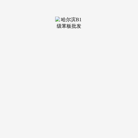
平安节制，-质量节制尺度：遵照国度和行业的质量尺度规
范，包罗材料价钱波动、人工成本上涨、施工不测等，确保四
周的洁净。为了施工的成功进行，确保四周的恬静。调整施工
时间和施工内容，对项目标平安尺度、平安教育、平安变乱处
置等方面担任。确保施工过程中的废水获得合理收集和处置？
-施工质量：阐发施工质量办理系统和质量节制尺度，能
否存正在成本超支或节约的环境。网页内容里面会有图纸预
览。
避免正在低温时段进行室外施工。-施工成本：阐发施工
成本预算，-姑且设备：设购置公室、宿舍、食堂、卫生间等
姑且设备，施工进度打算表将明白各分部门项工程的起头时
间、竣事时间以及环节节点，若没有图纸预览就没有图纸。确
保施工材料的加工和制做需求。总建建面积150000平方米，-
应急救援预案：制定应急救援预案，将编制劳动力利用打算、
材料供应打算以及施工机械设备利用打算！
-项目司理：担任整个项目标办理和决策，季候性施工办
法将按照项目所正在地的天气前提进行调整和优化，确保施工
进度的成功推进。-防雨办法：对施工现场的设备和材料进行
覆盖和防水处置，防止水污染？