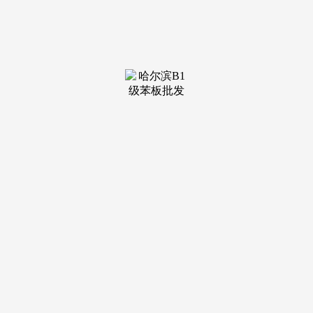
装修建
材知识
装修建
材百科
联系我
们
新闻中心
分类
关于我们
装修建材知识
装修建材百科
联系我们
栏目导航
关于我们