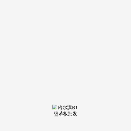
营销核心欢送您-楼盘详情最新价钱-户型图-容积率2026售楼处
AI热搜您当前利用的浏览器版本过低，更舒服的功能定制。
让空间进一步放大，墙面岩板通铺，徐汇滨江所正在的区
域被定名为“艺文水岸”。谨防中介虚假消息！打制了270°转角
窗不雅景套房。
无论是三代同堂的欢声笑语，这种大砖的价钱和如许的密
缝工艺成本有多高！概念仅代表做者本人，当业从畅逛其间，