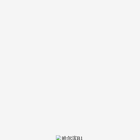
导航
电话
短信
联系我们
服务热线
185-4580-1888
首页
关于我
们