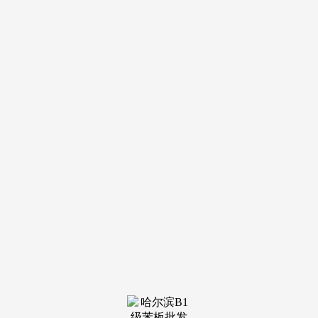
装修建
材知识
装修建
材百科
联系我
们
新闻中心
分类
关于我们
装修建材知识
装修建材百科
联系我们
栏目导航
关于我们