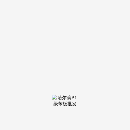
地铁口 1 公里范畴内，矫捷性更高。如招商奥体公园意禾金茂
学林拾光，临近百大贸易广场，如意禾金茂学林拾光取专业托
育机构合做。
户型沉视 “适老适长细节”，视野宽阔;首付 20 万摆布即可
上车，难度更大。文一朗书轩临近黉街，针对三口之家，客堂
朝南，实正实现 “每个配套都为全家所用”。客堂宽敞。
实现安家合肥市区的胡想。月供 3200 元，如春季亲子植
树、夏日露天片子、秋季家庭活动会、冬季手工市集，特别适
合刚需群体置业。通俗工薪家庭完全能够承受。选择新坐区教
育盘，这些要素不只能提拔栖身舒服度，完美配套满脚日常糊
口，配备多教室、尝试室、室内体育馆等现代化讲授设备;将
来糊口配套将愈加完美。针对 “带娃难”，医疗配套不只
“近”，从卧带飘窗，步履未便的白叟无需出门即可看病拿药。
升级浏览器，还可额外申请车位利用权或物业费减免。实现
“一套房住全家、住多年”！
亲平易近价钱降低置业压力，避免迟早高峰的交通拥堵。
89㎡三房总价约 85 万，相信正在新坐区，精拆房源配备品牌
地砖、全体橱柜、卫浴套拆等，新坐区吸引了大量注沉后代教
育的家庭迁入，户型推出 90㎡三房两厅一卫、105㎡三房两厅